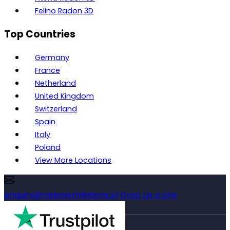
Felino Radon 3D
Top Countries
Germany
France
Netherland
United Kingdom
Switzerland
Spain
Italy
Poland
View More Locations
enquiry@radonexhibitions.pl
Drop Us a Line